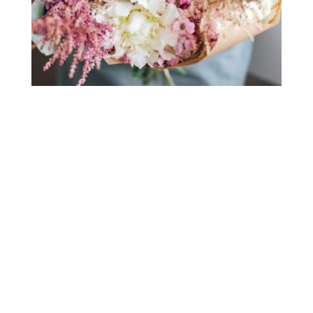
Notre
pépinière à Lillois
, non loin de Braine-
L’Alleud et Waterloo est ouverte du mardi au
samedi – de 9h30 à 18h, sans interruption.