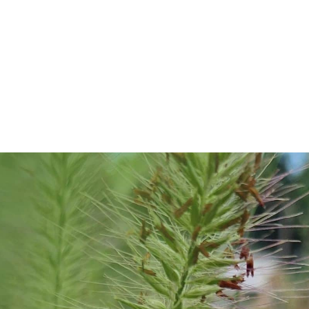
À partir du 15 mars et jusqu’au 15 juin ainsi que
du 15 octobre jusqu’à Noël, nous sommes
ouverts les dimanches et les jours fériés de 10h
à 13h.
Fermé tous les lundis.
PÉPINIÈRE DE
LILLOIS –
Contact